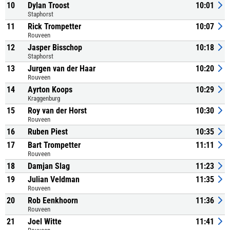
10
Dylan Troost
10:01
Staphorst
11
Rick Trompetter
10:07
Rouveen
12
Jasper Bisschop
10:18
Staphorst
13
Jurgen van der Haar
10:20
Rouveen
14
Ayrton Koops
10:29
Kraggenburg
15
Roy van der Horst
10:30
Rouveen
16
Ruben Piest
10:35
17
Bart Trompetter
11:11
Rouveen
18
Damjan Slag
11:23
19
Julian Veldman
11:35
Rouveen
20
Rob Eenkhoorn
11:36
Rouveen
21
Joel Witte
11:41