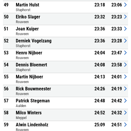
49
Martin Hulst
23:18
23:06
Staphorst
50
Elriko Slager
23:32
23:23
Rouveen
51
Joan Kuiper
23:36
23:33
Rouveen
52
Derniek Vogelzang
23:36
23:28
Staphorst
53
Henro Nijboer
24:04
23:47
Rouveen
54
Dennis Bloemert
24:08
23:58
Staphorst
55
Martin Nijboer
24:13
24:01
Rouveen
56
Rick Bouwmeester
24:26
24:19
Rouveen
57
Patrick Stegeman
24:48
24:42
Aalden
58
Milco Winters
24:52
24:32
Meppel
59
Alwin Lindenholz
25:09
24:51
Rouveen