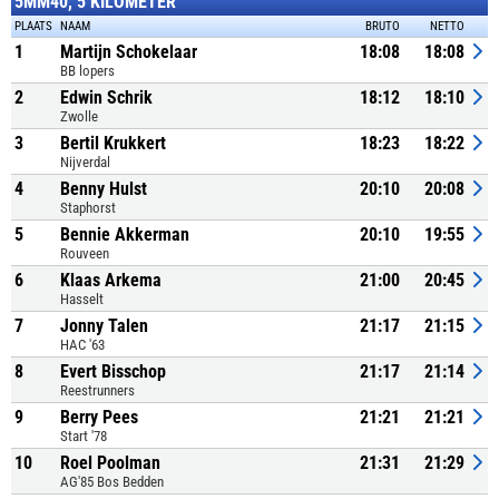
5MM40, 5 KILOMETER
PLAATS
NAAM
BRUTO
NETTO
1
Martijn Schokelaar
18:08
18:08
BB lopers
2
Edwin Schrik
18:12
18:10
Zwolle
3
Bertil Krukkert
18:23
18:22
Nijverdal
4
Benny Hulst
20:10
20:08
Staphorst
5
Bennie Akkerman
20:10
19:55
Rouveen
6
Klaas Arkema
21:00
20:45
Hasselt
7
Jonny Talen
21:17
21:15
HAC '63
8
Evert Bisschop
21:17
21:14
Reestrunners
9
Berry Pees
21:21
21:21
Start '78
10
Roel Poolman
21:31
21:29
AG'85 Bos Bedden