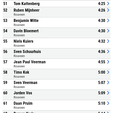
51
Tom Kattenberg
4:25
52
Ruben Mijnheer
4:26
Rouveen
53
Benjamin Witte
4:30
Rouveen
54
Davin Bloemert
4:30
Rouveen
55
Niels Kuiers
4:32
Rouveen
56
Sven Schuurhuis
4:36
Rouveen
57
Jean Paul Veerman
4:55
Rouveen
58
Timo Kok
5:00
Rouveen
59
Sven Veerman
5:07
Rouveen
60
Jorden Vos
5:09
Rouveen
61
Daan Pruim
5:10
Rouveen