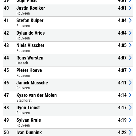
39
Stijn Piest
4:01
40
Justin Kooiker
4:01
Rouveen
41
Stefan Kuiper
4:04
Rouveen
42
Dylan de Vries
4:04
Rouveen
43
Niels Visscher
4:05
Rouveen
44
Rens Wursten
4:07
Hasselt
45
Pieter Hoeve
4:07
Rouveen
46
Janick Mussche
4:11
Rouveen
47
Kyaro van der Molen
4:14
Staphorst
48
Dyon Troost
4:17
Rouveen
49
Sylvan Krale
4:19
Rouveen
50
Ivan Dunnink
4:22