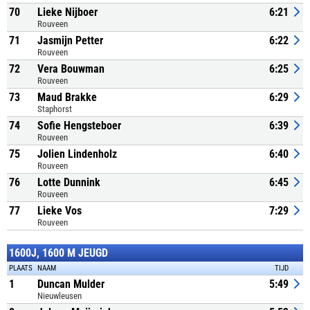
70
Lieke Nijboer
6:21
Rouveen
71
Jasmijn Petter
6:22
Rouveen
72
Vera Bouwman
6:25
Rouveen
73
Maud Brakke
6:29
Staphorst
74
Sofie Hengsteboer
6:39
Rouveen
75
Jolien Lindenholz
6:40
Rouveen
76
Lotte Dunnink
6:45
Rouveen
77
Lieke Vos
7:29
Rouveen
1600J, 1600 M JEUGD
PLAATS
NAAM
TIJD
1
Duncan Mulder
5:49
Nieuwleusen