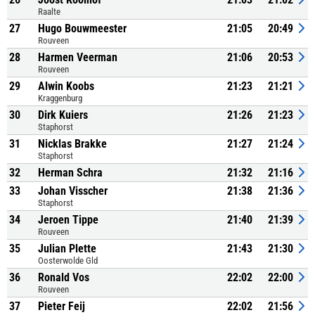
Raalte
27
Hugo Bouwmeester
21:05
20:49
Rouveen
28
Harmen Veerman
21:06
20:53
Rouveen
29
Alwin Koobs
21:23
21:21
Kraggenburg
30
Dirk Kuiers
21:26
21:23
Staphorst
31
Nicklas Brakke
21:27
21:24
Staphorst
32
Herman Schra
21:32
21:16
33
Johan Visscher
21:38
21:36
Staphorst
34
Jeroen Tippe
21:40
21:39
Rouveen
35
Julian Plette
21:43
21:30
Oosterwolde Gld
36
Ronald Vos
22:02
22:00
Rouveen
37
Pieter Feij
22:02
21:56