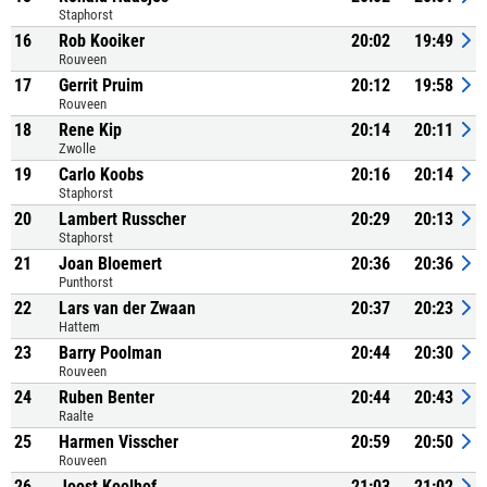
Staphorst
16
Rob Kooiker
20:02
19:49
Rouveen
17
Gerrit Pruim
20:12
19:58
Rouveen
18
Rene Kip
20:14
20:11
Zwolle
19
Carlo Koobs
20:16
20:14
Staphorst
20
Lambert Russcher
20:29
20:13
Staphorst
21
Joan Bloemert
20:36
20:36
Punthorst
22
Lars van der Zwaan
20:37
20:23
Hattem
23
Barry Poolman
20:44
20:30
Rouveen
24
Ruben Benter
20:44
20:43
Raalte
25
Harmen Visscher
20:59
20:50
Rouveen
26
Joost Koolhof
21:03
21:02