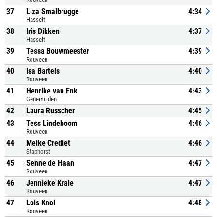
37
Liza Smalbrugge
4:34
Hasselt
38
Iris Dikken
4:37
Hasselt
39
Tessa Bouwmeester
4:39
Rouveen
40
Isa Bartels
4:40
Rouveen
41
Henrike van Enk
4:43
Genemuiden
42
Laura Russcher
4:45
43
Tess Lindeboom
4:46
Rouveen
44
Meike Crediet
4:46
Staphorst
45
Senne de Haan
4:47
Rouveen
46
Jennieke Krale
4:47
Rouveen
47
Lois Knol
4:48
Rouveen