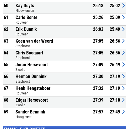
60
Kay Duyts
25:18
25:02
Nieuwleusen
61
Carlo Bonte
25:26
25:09
Rouveen
62
Erik Dunnik
26:03
25:49
Rouveen
63
Koen van der Weerd
27:05
26:56
Staphorst
64
Chris Boogaart
27:05
26:56
Staphorst
65
Joran Hersevoort
27:09
26:49
Zwolle
66
Herman Dunnink
27:30
27:19
Staphorst
67
Henk Hengsteboer
27:32
27:19
Rouveen
68
Edgar Hersevoort
27:39
27:18
Zwolle
69
Sander Bennink
27:57
27:49
Hoogeveen